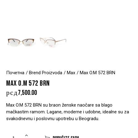
Почетна
Brend Proizvoda
Max
Max O.M 572 BRN
MAX O.M 572 BRN
рсд
7,500.00
Max O.M 572 BRN su braon ženske naočare sa blago
mačkastim ramom. Lagane, moderne i udobne, idealne su za
svakodnevnu i poslovnu upotrebu u Beogradu.