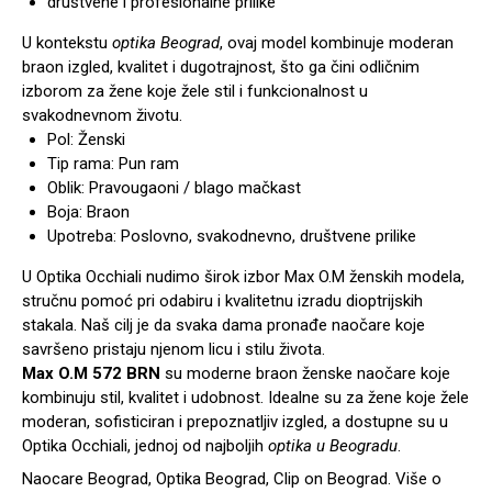
društvene i profesionalne prilike
U kontekstu
optika Beograd
, ovaj model kombinuje moderan
braon izgled, kvalitet i dugotrajnost, što ga čini odličnim
izborom za žene koje žele stil i funkcionalnost u
svakodnevnom životu.
Pol: Ženski
Tip rama: Pun ram
Oblik: Pravougaoni / blago mačkast
Boja: Braon
Upotreba: Poslovno, svakodnevno, društvene prilike
U Optika Occhiali nudimo širok izbor Max O.M ženskih modela,
stručnu pomoć pri odabiru i kvalitetnu izradu dioptrijskih
stakala. Naš cilj je da svaka dama pronađe naočare koje
savršeno pristaju njenom licu i stilu života.
Max O.M 572 BRN
su moderne braon ženske naočare koje
kombinuju stil, kvalitet i udobnost. Idealne su za žene koje žele
moderan, sofisticiran i prepoznatljiv izgled, a dostupne su u
Optika Occhiali, jednoj od najboljih
optika u Beogradu
.
Naocare Beograd, Optika Beograd, Clip on Beograd. Više o