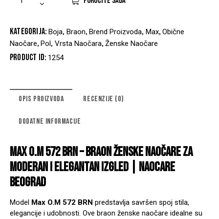
PORUČITE SADA
Kategorija:
,
,
,
,
Boja
Braon
Brend Proizvoda
Max
Obične
,
,
,
Naočare
Pol
Vrsta Naočara
Ženske Naočare
Product ID:
1254
OPIS PROIZVODA
RECENZIJE (0)
DODATNE INFORMACIJE
MAX O.M 572 BRN – BRAON ŽENSKE NAOČARE ZA
MODERAN I ELEGANTAN IZGLED | NAOCARE
BEOGRAD
Model
Max O.M 572 BRN
predstavlja savršen spoj stila,
elegancije i udobnosti. Ove braon ženske naočare idealne su