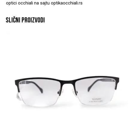
optici occhiali na sajtu
optikaocchiali.rs
SLIČNI PROIZVODI