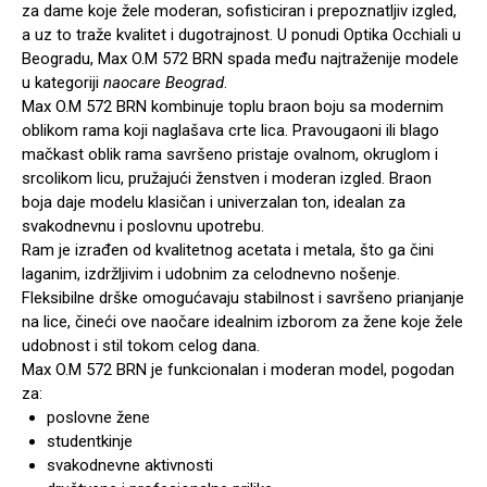
za dame koje žele moderan, sofisticiran i prepoznatljiv izgled,
a uz to traže kvalitet i dugotrajnost. U ponudi Optika Occhiali u
Beogradu, Max O.M 572 BRN spada među najtraženije modele
u kategoriji
naocare Beograd
.
Max O.M 572 BRN kombinuje toplu braon boju sa modernim
oblikom rama koji naglašava crte lica. Pravougaoni ili blago
mačkast oblik rama savršeno pristaje ovalnom, okruglom i
srcolikom licu, pružajući ženstven i moderan izgled. Braon
boja daje modelu klasičan i univerzalan ton, idealan za
svakodnevnu i poslovnu upotrebu.
Ram je izrađen od kvalitetnog acetata i metala, što ga čini
laganim, izdržljivim i udobnim za celodnevno nošenje.
Fleksibilne drške omogućavaju stabilnost i savršeno prianjanje
na lice, čineći ove naočare idealnim izborom za žene koje žele
udobnost i stil tokom celog dana.
Max O.M 572 BRN je funkcionalan i moderan model, pogodan
za:
poslovne žene
studentkinje
svakodnevne aktivnosti