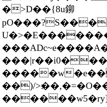
�>D��{8u鉚
pO���?S���
U�>�E������
���ADc~e����A�
���|r��i0��
�����w�e��
��)/>׃��,�=�O���d�z��e�iz�u�K8�y�#u8����˙Vۻ�8�W�f���۫���.0ܝ,֎Y��l`��Ety|
������w5�ry]