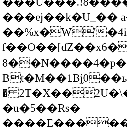
���U���.!8���
���ej��k�U_��
��%x�W'�
ſ��O��[ɗZ��x6��
8��N����4�p��
Bt�M��1Bj̗0��ы
� 2T�X��2U�
�u�5��Rs�
����E�����x