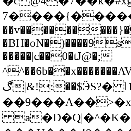
�c @4�7��k�#x
�����}����7F&�`�7��t�{����
��v���������}�
�BH�oN�)����9sw
�����|c��0�tJ@�;
^^��6b��x����
ڰ|&!:��$ӬS?� l1K��� ?
��9���A��>�
a�D�Q|�^�K�