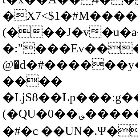
�X7<$1�#M����
(���J�v�u�a
�:"���Ev���4
@�d�#������y���Z���
����
�ǈS8��Lp���:g
(�QU�0��؈���������XS(1�mkĄ�23
�#�c ��UN�.Ψ�