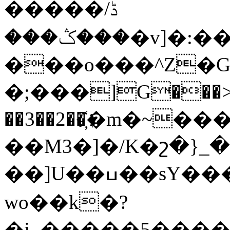
�����ڈ/
���ݣ���܏�v]�:��4nD�ڜ]�|0�"%`�a� �!
���o���^Z
�;���]G���>�B
��3��2��҉�m�~���
��M3�]�/K�շ�}_�
��]U��ߎ��sY���ݏ���\����ɇ�p:�]�?
wo��k�?
�j_�����5����n