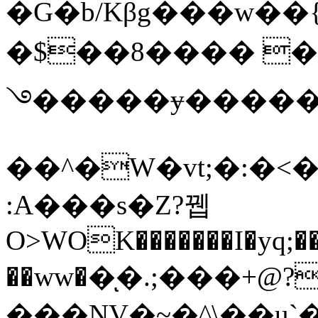
�G�b/Kβg���w��
�$��8���� �d
࿓�����ɏ�����
��^�W�vt;�:�<
:A���s�Z?뀁
O>WOK�������I�yq;���
��ww��ͅ�.;���+
���NV�~�^\��u`