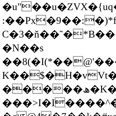
�u"��u�ZVX�{u
:��Px�9��:�)*f�Y`;Ĉޝͯk�hH�'��{��� 
C�3�ň��˜�*B���u��)v����
�N��s
��8(�I(*��@'�
K��$�H�vVt�
�����ھ�K�9~���׍�
���>I�I����^