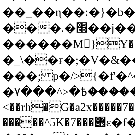
��_��ɳ��:�}�b�
���.�׫��j����~��W���%8��Ƿ�/wӽ������4�m7���ץgZ}
������M󛽮}Y�;_$ͫ����
�_\��ғ�;�V�&
���; p�/>{�f'�
�۷���^>�ݙ��������߿���r������7����c)񵯓rs4w.
<��rh�G�a2x�����7
�����^5K�݋���7ɛ�f�.�ݻ ��4߼yuz�m�|�N/