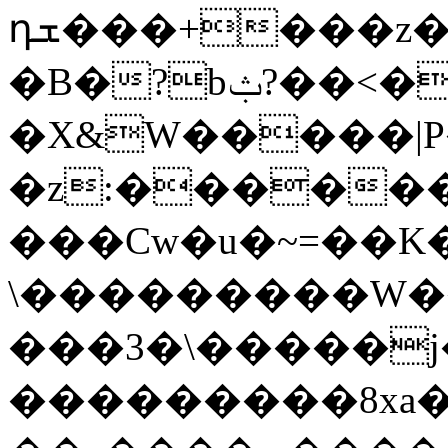
դܫ���+���z��O���Y}2�2�Ƌ�=;N:�Az��|
�
B�?bݑ?��<�V�N%^��CL�k�
�X&W�����|P
�z:������w(�
���Cw�u�~=��K�
\���������W��
���3�\�����j
���������8xa�{