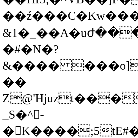
��ź���C�Kw���
&1�_��A�uժ��
�#�N�?
&���� ���o]�
��
Z@'Hjuzt��
_S�^-
�K����;5tE#