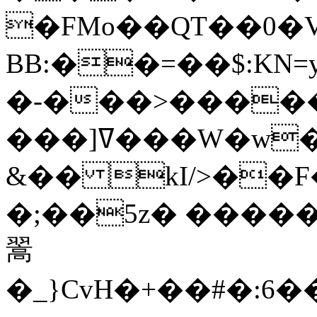
�FMo��QT��0�V
BB:��=��$:KN=
�-���>�����
���]ߜ���W�w���<��[6H�Q�~w���"�W�E�p�؜�[�6j�
&�� kI/>��F�
�;��5z� ����
翯
�_}CvH�+��#�:6