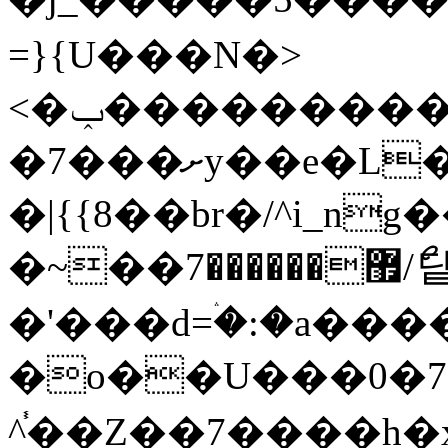
=}{U���N�>
<�ݕ���������|u������K2��ʋ�i9YL'_�>ķ͓gw���}
�7���ށy��e�L�n��,��`1�ͯ��v��2{���=/O�no��ݫ4������޳���^�4]�V�8<�?}
�|{{8��br�/^i_ng
�~��޿������7/ޯ닽
�'���d=ۛ�:�a����}3Zٳ��VÃEP.W��s��>���k
�o��U���0�7�'W�{WW�
^֓��Z��7����h�