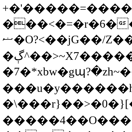
+�'�����=����
���<�=�r�6�
ޟ�O?<��jG��/Z����p������ ;���?
�ڳ^��>~X7�������ے�2���������Y��a��]���������Y���W�K������g�7�ګg��Ũ�<���/
�7�*xbw�gպ?�zh~�
���u�y������h
�\���r}��>�0�}[�
�����4��O����