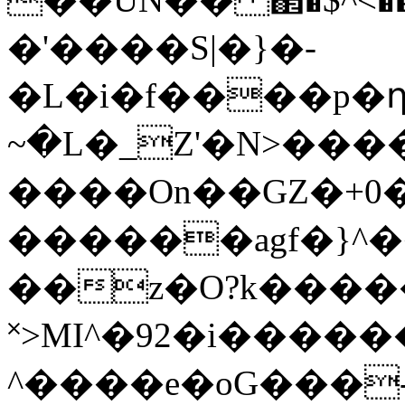
�'����S|�}�-
�L�i�f����p�ղ���s��ڹ^i�
~�L�_Z'�N>���
����On��GZ�+0�f
������agf�}^����۽[����ӳ3����������O�No�O�KT�
��z�O?k���
˟>MΙ^�92�i�����
^����e�oG���