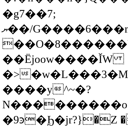
�g7��7;
ޔ��/G����6���m��������>���
��O�8������U
��Ëjoow����ǏW
�>�w�L���3�Mݓ7+��i����i�ߤ׵C����~lf_�����ث�o@$��O_���
����y^~�?
N���������o
�9ꜿ�Ϧ�jr?}�Z ��