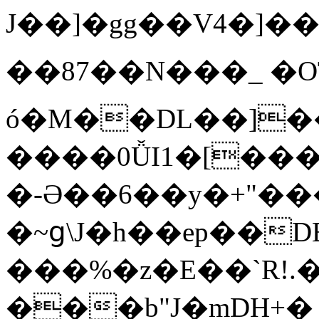
J��]�gg��V4�]
��87��N���_ �OT
ó�M��DL��]�
����0ǙI1�[���
�-Ә��6��y�+"��
�~ց\J�h��ep��DE
���%�z�E��`R!.
���b"J�mDH+�