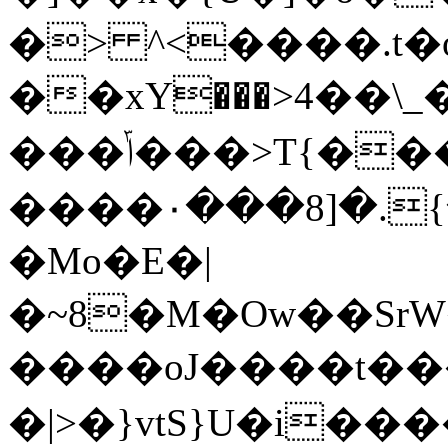
�> ^<����.t�
��xY���>ݘ6��-�_\��4㛽��_��
���ݴ���>T{���un���鏗
����٠���8]�.{����7������v���v�*�����f���g�ypf�_}
�Mo�E�|
�~8�M�Ow��SrW�
����oJ����t��
�|>�}vtS}U�i��