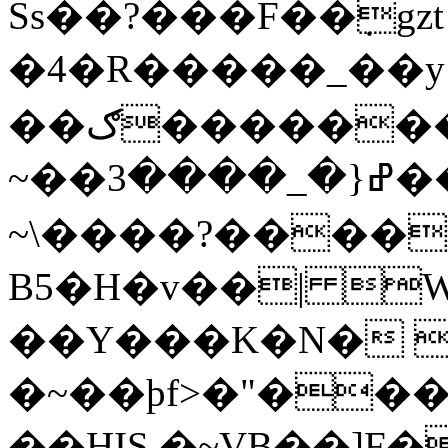
Ss
��?���F��ܼgzt
�4�R�����_��y
��ګ���������Ġ�ģ��c���2Y�;��9w6&?
~��ߝ{�_����3����N���W^;���)��eg��?
~\����?�����ۮҞ
B5�H�v��| 
��Y���K�N� 
�~��þf>�"���
��HIS,�~VB��]