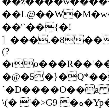
��z����w�����
��L@��W�M�w�
��'`��{�!
]_���.�8��
(?
�ro���R��'�
�@�5�}�Q*��
`�D����O��a 
\(� '�>G9 �ە�Yp�̐`n