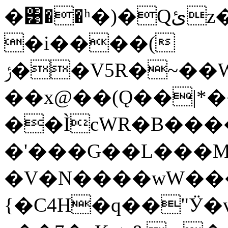
�͹��ʰ�)�Qئz��X���h
�i����(
ݬ��V5R�~��W����������IA�1�C��'�;l��
��x@��(Ǫ��|*
��ÌcWR�B������w|k��*a����
�'���G��L���M
�V�N����wW�������
{�C4H�q��"Ӱ�