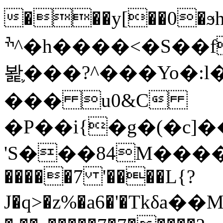
���y[��0�ϧh$j
ׯ^�h����<�S��f�����;i�C�r2���p�}l�����
봝֛���?^���Yo�:l
��� u0&C
�P��i{�g�(�c]
'S���84M����
�����7 '����L{?