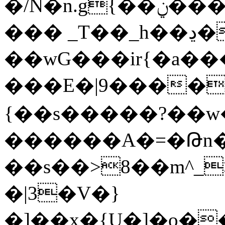
�/N�n.g{��ݧ����a����K���^������N�Z���:]���.G��(9|
��� _T��_h��ڍ��N�
��wG���ir{�a���
���E�|9����
{��s�����?��w
������A�=�Թn�.GoW��O
��s��>8��m^_
�|3�V�}
�]��x�{U�]�o�