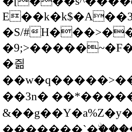
�[���s^����q�A��xg��z�8��
E��k�k$�A��3�z!r;
�S/#H���>�
�9;>�����~�F�G
�즮
��w�q�����>�
��3n� ��*����
&��g��Y�a%Z�y�;
�������`�ۨ����o