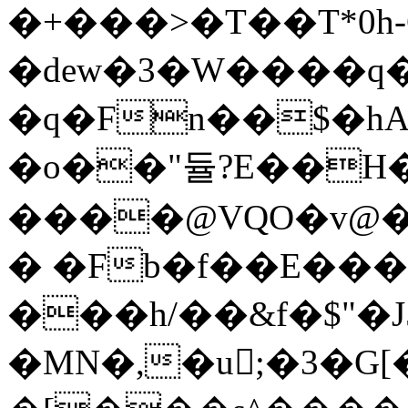
�+���>�T��T*0
�dew�3�W����q
�q�Fn��$�h
�o��"듈?E��
����@VQO�v@�
� �Fb�f��E��
���h/��&f�$"�J
�MN�,�u;�3�