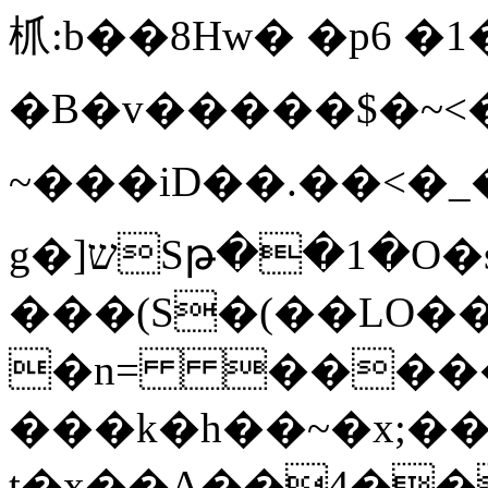
枛:b��8Hw� �p6 �1�
�B�v�����$�~<�R
~���iD��.��<�_
g�]שSթ��1�O�s��(�s+:�c`!
���(S�(��LO�
�n= ������7Ӌ4��������ٯ<�͂��]�{�
���k�h��~�x;��
t�x��A��4��