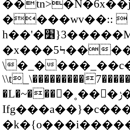
��tn>�N�6x��
����wv��:: 
h��'�׶}3�����M��~��
�x���5Ϟ�����
\�_����_��c�
\\t_\���������7����
�L�~����˳���ݫ��M�n~Kj�o���&����z�&}q�~���S��b�~���-
Ifg���a��}�c���
�k�{o���i����