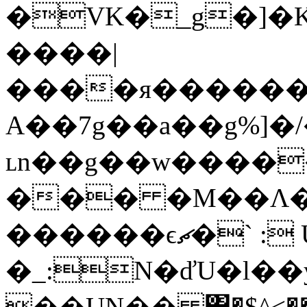
�VK�_g�]�
����|
����я�������
A��7g��a��g%]�/
ʟn��g��w������Q�������w�܌
��� �M��Ʌ�
������ϵޗ�` : UW����^��~�G|
�_:N�ďU�l��
��UN�� ΂�$^<�