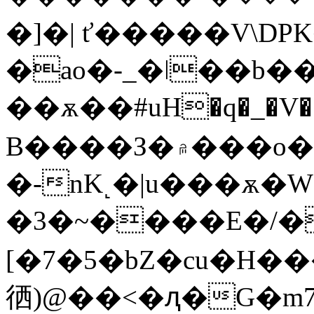
�]�| ť�����V\DP
�ao�-_�ǀ��b�
��ѫ��#uH�q�_�V�ߣ�A}};���Kxb�;��髥
B����З�۾���o����w��-
�-nK˻�|u���ѫ�W
�3�~����E�/�FCڊVʚ
[�7�5�bZ�cu�H�
徆)@��<�ԯ�G�m7