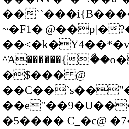
��``���i{B����ܤϏoޕ{ϙ
~�F1�|@��p|�?
��<�k�Y4��*�
^Ά������{ޯ�
�$��� @
��C��`s��"�pG�+� (>zfށ6�
��e"��9�U��
�5���� C_�c@ �7