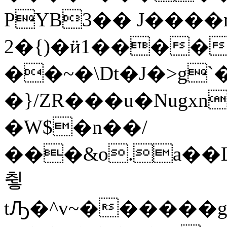
PYB3�� J����
2�{)�ӥ1����
��~�\Dt�J�>g`
�}/ZR���u
�Nugxn
�W$�n��/
���&o.a��
츃
tԠ�^v~������