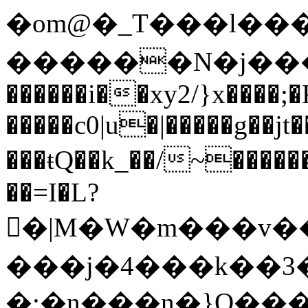
�om@�_T���l��
������N�j���
������i��xy2/}x����;
�����c0|u�|�����g��jt
���ŧQ��k_��/~����
��=I�L?
�|M�W�m���v��^���>|^ k��y���c�s{��ؽ���
���j�4���k��
�:�n���n�}Q��